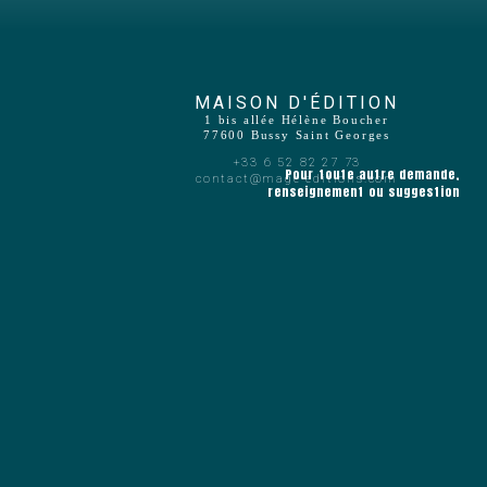
MAISON D'ÉDITION
1 bis allée Hélène Boucher
77600 Bussy Saint Georges
+33 6 52 82 27 73
Pour toute autre demande,
contact@mage-editions.com
renseignement ou suggestion