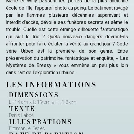
Marie et Willy passent les portes de la plus ancienne
école de l’île, l’appareil photo au poing. Le bâtiment ravagé
par les flammes plusieurs décennies auparavant et
interdit d’accès, dévoile ses funèbres secrets et sème le
trouble. Quelle est cette étrange silhouette fantomatique
qui suit le trio ? Quels nouveaux dangers devront-ils
affronter pour faire éclater la vérité au grand jour ? Cette
série Urbex est la première de son genre. Entre
préservation du patrimoine, fantastique et enquête, « Les
Mystères de Bressy » vous emmène un peu plus loin
dans l’art de l’exploration urbaine.
LES INFORMATIONS
DIMENSIONS
L : 14 cm × l : 19 cm × H : 1.2 cm
TEXTE
Denis Labbé
ILLUSTRATIONS
Emmanuel Tecles