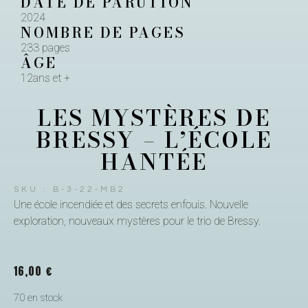
DATE DE PARUTION
2024
NOMBRE DE PAGES
233 pages
ÂGE
12ans et +
LES MYSTÈRES DE
BRESSY – L’ÉCOLE
HANTÉE
SKU : B-3-22-MB2
Une école incendiée et des secrets enfouis. Nouvelle
exploration, nouveaux mystères pour le trio de Bressy.
16,00
€
70 en stock