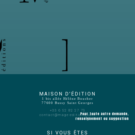
MON
MON
P
MA
MA
MA
MA
AG
AG
ENTR
WE
MAISON D'ÉDITION
1 bis allée Hélène Boucher
77600 Bussy Saint Georges
+33 6 52 82 27 73
Pour toute autre demande,
contact@mage-editions.com
renseignement ou suggestion
SI VOUS ÊTES